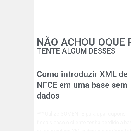
NÃO ACHOU OQUE 
TENTE ALGUM DESSES
Como introduzir XML de
NFCE em uma base sem
dados
*** Utilize SOMENTE para upar cupons
fiscais caso o cliente tenha perdido a ba