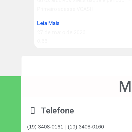
ou os arquivos XMLs daquele período *
Primeiro acesse VCASH
Leia Mais
27 de maio de 2026
M
Telefone
(19) 3408-0161
|
(19) 3408-0160