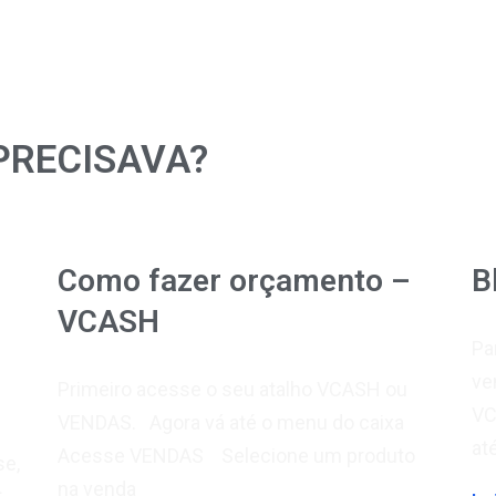
PRECISAVA?
Como fazer orçamento –
B
VCASH
Pa
ve
Primeiro acesse o seu atalho VCASH ou
VC
VENDAS. Agora vá até o menu do caixa
at
Acesse VENDAS Selecione um produto
se,
na venda