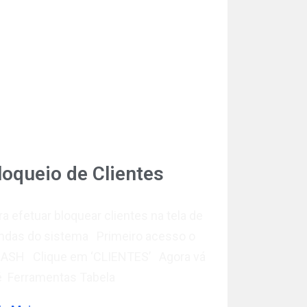
loqueio de Clientes
ra efetuar bloquear clientes na tela de
ndas do sistema Primeiro acesso o
ASH Clique em ‘CLIENTES’ Agora vá
é Ferramentas Tabela