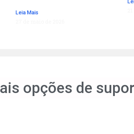
**
Le
21
Leia Mais
27 de maio de 2026
ais opções de supor