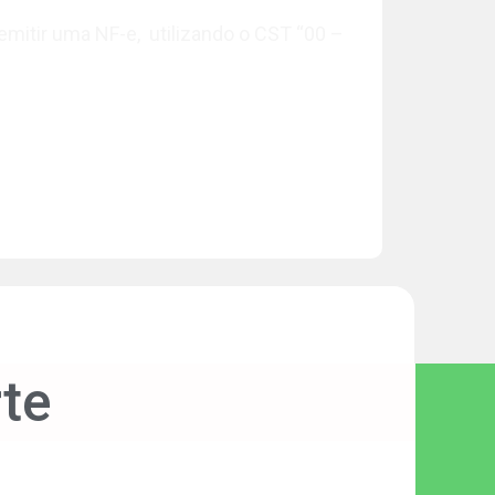
emitir uma NF-e, utilizando o CST “00 –
te