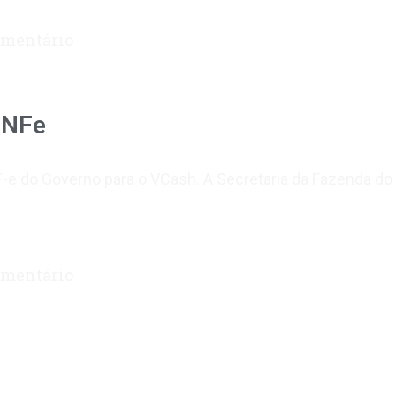
mentário
 NFe
-e do Governo para o VCash. A Secretaria da Fazenda do
mentário