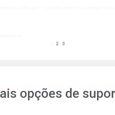
roduto BC e Alíquota – Como Resolver? Erro:Quando você 
mentário
1
2
3
ais opções de supor