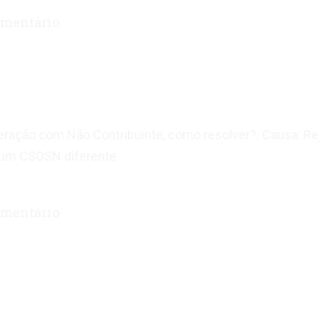
mentário
eração com Não Contribuinte, como resolver?. Causa: Re
o um CSOSN diferente
mentário