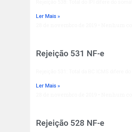
Rejeição 538: Total do IPI difere do som
Ler Mais »
28 de novembro de 2019
Nenhum co
Rejeição 531 NF-e
Rejeição 531: Total da BC ICMS difere do
Ler Mais »
28 de novembro de 2019
Nenhum co
Rejeição 528 NF-e