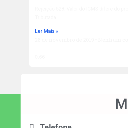
Rejeição 528: Valor do ICMS difere do p
Tributada
Ler Mais »
28 de novembro de 2019
Nenhum co
M
Telefone