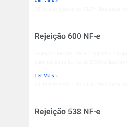
Ler Mais »
28 de novembro de 2019
Nenhum co
Rejeição 600 NF-e
Rejeição 600, CSOSN incompatível na op
para não contribuinte de ICMS utilizand
Ler Mais »
28 de novembro de 2019
Nenhum co
Rejeição 538 NF-e