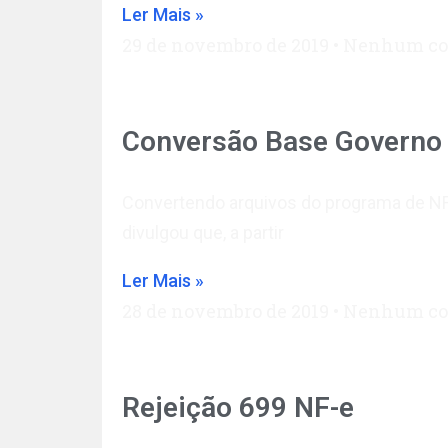
Ler Mais »
29 de novembro de 2019
Nenhum co
Conversão Base Governo
Convertendo arquivos do programa de NF
divulgou que, a partir
Ler Mais »
28 de novembro de 2019
Nenhum co
Rejeição 699 NF-e