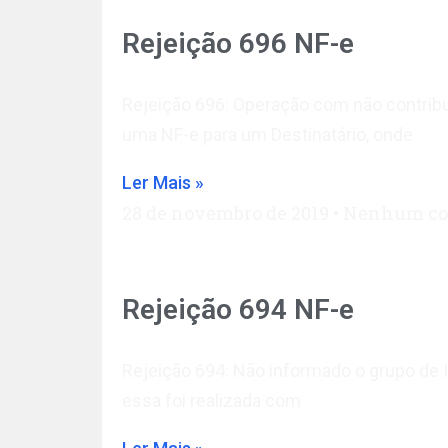
Rejeição 696 NF-e
Rejeição 696: Operação com não contribu
uma NF-e para um Destinatário, onde
Ler Mais »
28 de novembro de 2019
Nenhum co
Rejeição 694 NF-e
Rejeição 694: Não informado o grupo de 
essa foi realizada com