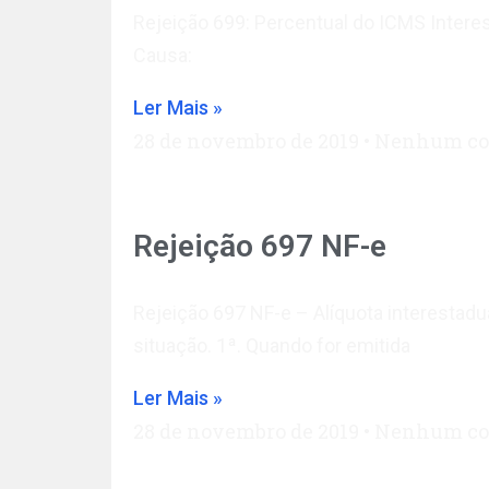
Rejeição 699: Percentual do ICMS Interes
Causa:
Ler Mais »
28 de novembro de 2019
Nenhum co
Rejeição 697 NF-e
Rejeição 697 NF-e – Alíquota interestad
situação. 1ª. Quando for emitida
Ler Mais »
28 de novembro de 2019
Nenhum co