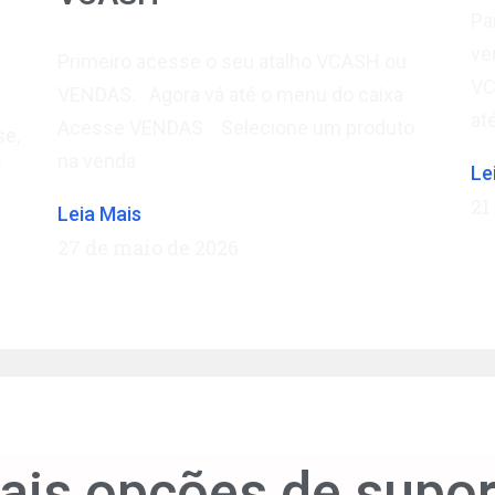
Pa
ve
Primeiro acesse o seu atalho VCASH ou
VC
VENDAS. Agora vá até o menu do caixa
at
Acesse VENDAS Selecione um produto
se,
na venda
**
Le
21
Leia Mais
27 de maio de 2026
ais opções de supor