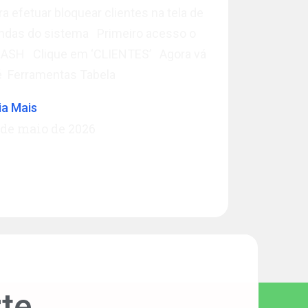
ra efetuar bloquear clientes na tela de
ndas do sistema Primeiro acesso o
ASH Clique em ‘CLIENTES’ Agora vá
é Ferramentas Tabela
ia Mais
 de maio de 2026
te