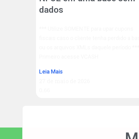
dados
*** Utilize SOMENTE para upar cupons
fiscais caso o cliente tenha perdido a ba
ou os arquivos XMLs daquele período *
Primeiro acesse VCASH
Leia Mais
27 de maio de 2026
M