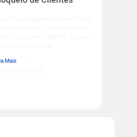
ra efetuar bloquear clientes na tela de
ndas do sistema Primeiro acesso o
ASH Clique em ‘CLIENTES’ Agora vá
é Ferramentas Tabela
ia Mais
 de maio de 2026