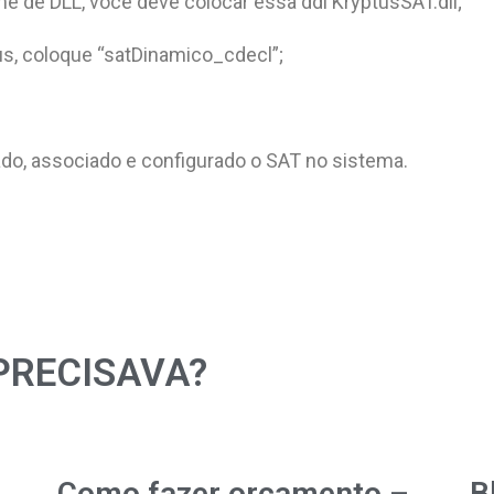
 de DLL, você deve colocar essa ddl KryptusSAT.dll;
us, coloque “satDinamico_cdecl”;
do, associado e configurado o SAT no sistema.
PRECISAVA?
Como fazer orçamento –
B