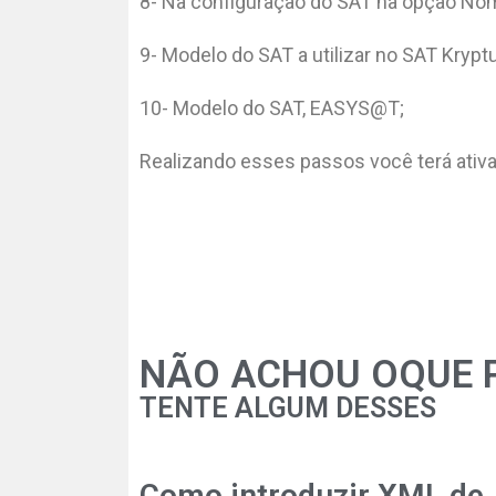
8- Na configuração do SAT na opção Nome
9- Modelo do SAT a utilizar no SAT Krypt
10- Modelo do SAT, EASYS@T;
Realizando esses passos você terá ativa
NÃO ACHOU OQUE 
TENTE ALGUM DESSES
Como introduzir XML de