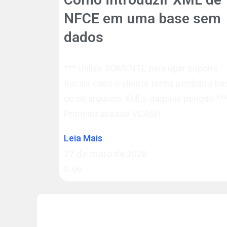
NFCE em uma base sem
dados
*** Utilize SOMENTE para upar cupons
fiscais caso o cliente tenha perdido a ba
ou os arquivos XMLs daquele período *
Primeiro acesse VCASH
Leia Mais
27 de maio de 2026