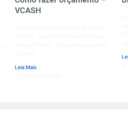
VCASH
Pa
ve
Primeiro acesse o seu atalho VCASH ou
VC
VENDAS. Agora vá até o menu do caixa
at
Acesse VENDAS Selecione um produto
se,
na venda
**
Le
21
Leia Mais
27 de maio de 2026