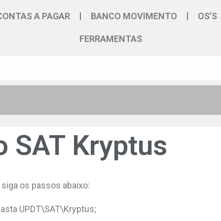
CONTAS A PAGAR
BANCO MOVIMENTO
OS’S
FERRAMENTAS
o SAT Kryptus
s siga os passos abaixo:
 pasta UPDT\SAT\Kryptus;