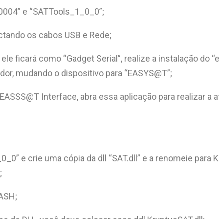
10004” e “SATTools_1_0_0”;
ctando os cabos USB e Rede;
 ele ficará como “Gadget Serial”, realize a instalação d
ador, mudando o dispositivo para “EASYS@T”;
o EASSS@T Interface, abra essa aplicação para realizar a
0” e crie uma cópia da dll “SAT.dll” e a renomeie para 
;
CASH;