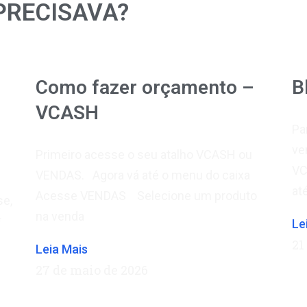
PRECISAVA?
Como fazer orçamento –
B
VCASH
Pa
ve
Primeiro acesse o seu atalho VCASH ou
VC
VENDAS. Agora vá até o menu do caixa
at
Acesse VENDAS Selecione um produto
se,
na venda
**
Le
21
Leia Mais
27 de maio de 2026