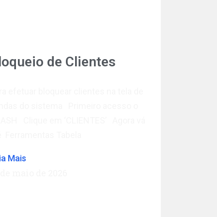
loqueio de Clientes
ra efetuar bloquear clientes na tela de
ndas do sistema Primeiro acesso o
ASH Clique em ‘CLIENTES’ Agora vá
é Ferramentas Tabela
ia Mais
 de maio de 2026