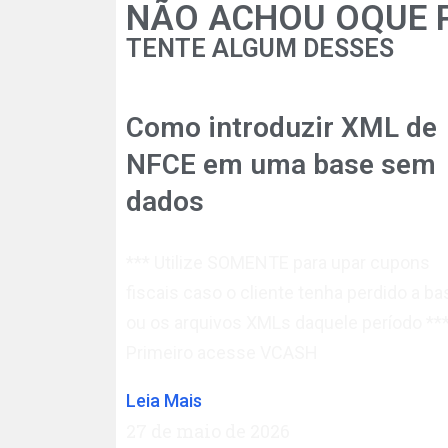
NÃO ACHOU OQUE 
TENTE ALGUM DESSES
Como introduzir XML de
NFCE em uma base sem
dados
*** Utilize SOMENTE para upar cupons
fiscais caso o cliente tenha perdido a ba
ou os arquivos XMLs daquele período *
Primeiro acesse VCASH
Leia Mais
27 de maio de 2026