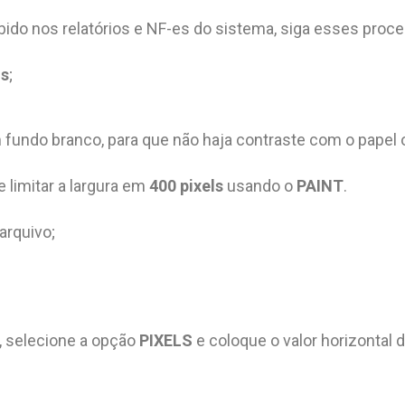
bido nos relatórios e NF-es do sistema, siga esses proc
ls
;
m fundo branco, para que não haja contraste com o pape
e limitar a largura em
400 pixels
usando o
PAINT
.
arquivo;
, selecione a opção
PIXELS
e coloque o valor horizontal 