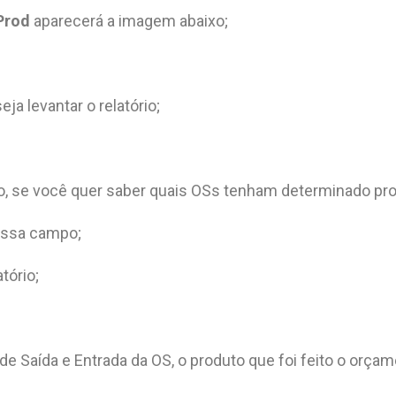
/Prod
aparecerá a imagem abaixo;
ja levantar o relatório;
rio, se você quer saber quais OSs tenham determinado pr
nessa campo;
tório;
a de Saída e Entrada da OS, o produto que foi feito o orça