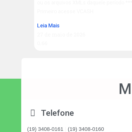
ou os arquivos XMLs daquele período *
Primeiro acesse VCASH
Leia Mais
27 de maio de 2026
M
Telefone
(19) 3408-0161
|
(19) 3408-0160