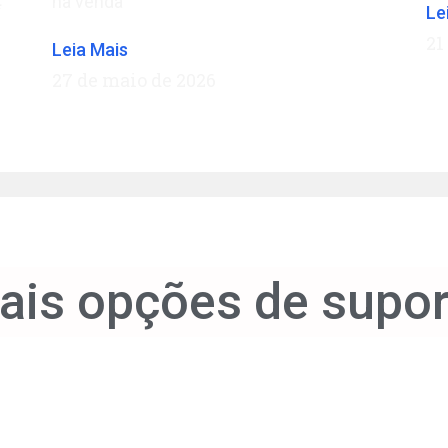
na venda
**
Le
21
Leia Mais
27 de maio de 2026
ais opções de supor