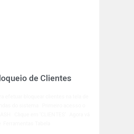
loqueio de Clientes
ra efetuar bloquear clientes na tela de
ndas do sistema Primeiro acesso o
ASH Clique em ‘CLIENTES’ Agora vá
é Ferramentas Tabela