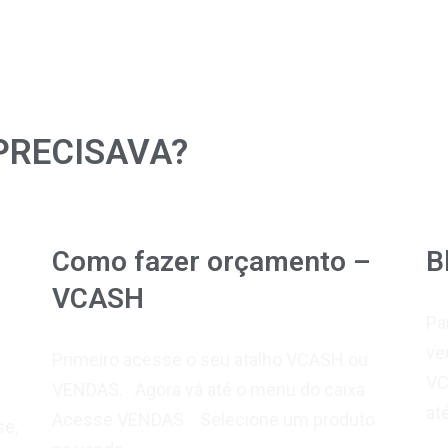
PRECISAVA?
Como fazer orçamento –
B
VCASH
Pa
ve
Primeiro acesse o seu atalho VCASH ou
VC
VENDAS. Agora vá até o menu do caixa
at
Acesse VENDAS Selecione um produto
se,